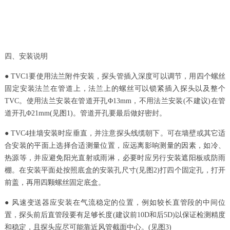
四、安装说明
● TVC1要使用法兰附件安装，探头管插入深度可以调节，用四个螺丝
固定安装法兰在管道上，法兰上的螺丝可以锁紧插入探头以及整个
TVC。使用法兰安装在管道开孔Φ13mm，不用法兰安装(不建议)在管
道开孔Φ21mm(见图1)。管道开孔要最后做好密封。
● TVC4挂墙安装时应垂直，并注意探头线缆朝下。可在墙壁或其它适
合安装的平面上选择合适测量位置，应远离影响测量的因素，如冷、
热源等，并应避免阳光直射或雨淋，必要时应另行安装遮阳板或防雨
棚。在安装平面处按照底盒的安装孔尺寸(见图2)打四个固定孔，打开
前盖，再用四颗螺丝固定底盒。
● 风速变送器应安装在气流稳定的位置，例如较长直管段的中间位
置，探头前后直管段要有足够长度(建议前10D和后5D)以保证检测精度
和稳定，且探头应尽可能靠近风管截面中心。(见图3)